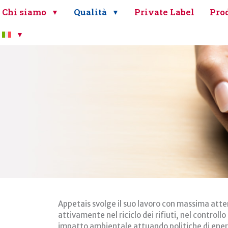
Chi siamo
Qualità
Private Label
Prod
Appetais svolge il suo lavoro con massima att
attivamente nel riciclo dei rifiuti, nel control
impatto ambientale attuando politiche di ener