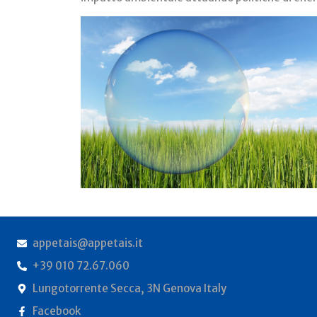
appetais@appetais.it
+39 010 72.67.060
Lungotorrente Secca, 3N Genova Italy
Facebook