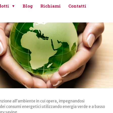
otti
Blog
Richiami
Contatti
enzione all’ambiente in cui opera, impegnandosi
lo dei consumi energetici utilizzando energia verde e a basso
gy saving.