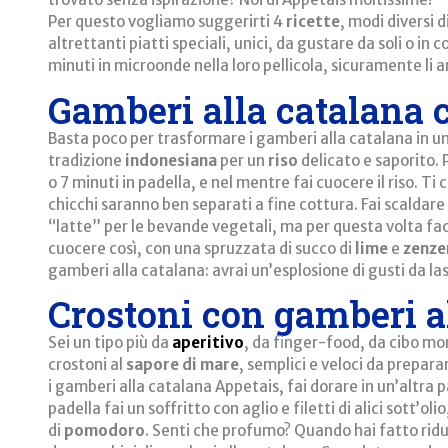
Per questo vogliamo suggerirti 4
ricette
, modi diversi d
altrettanti piatti speciali, unici, da gustare da soli o in
minuti in microonde nella loro pellicola, sicuramente li 
Gamberi alla catalana co
Basta poco per trasformare i gamberi alla catalana in un 
tradizione
indonesiana
per un
riso
delicato e saporito. 
o 7 minuti in padella, e nel mentre fai cuocere il riso. Ti 
chicchi saranno ben separati a fine cottura. Fai scaldare
“latte” per le bevande vegetali, ma per questa volta facc
cuocere così, con una spruzzata di succo di
lime
e
zenze
gamberi alla catalana: avrai un’esplosione di gusti da las
Crostoni con gamberi a
Sei un tipo più da
aperitivo
, da finger-food, da cibo mo
crostoni al
sapore di mare
, semplici e veloci da prepar
i gamberi alla catalana Appetais, fai dorare in un’altra 
padella fai un soffritto con aglio e filetti di alici sott’o
di
pomodoro
. Senti che profumo? Quando hai fatto ridu