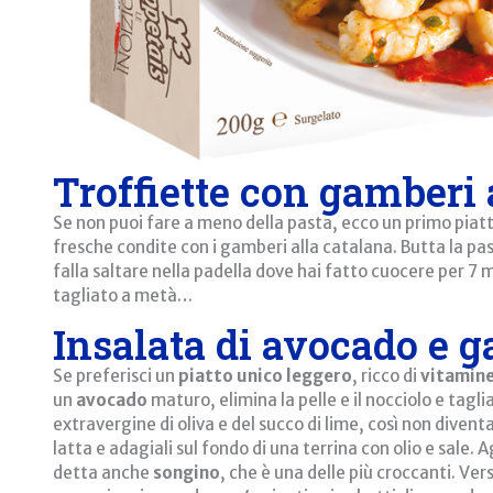
Troffiette con gamberi 
Se non puoi fare a meno della pasta, ecco un primo piatt
fresche condite con i gamberi alla catalana. Butta la pa
falla saltare nella padella dove hai fatto cuocere per 
tagliato a metà…
Insalata di avocado e g
Se preferisci un
piatto unico leggero
, ricco di
vitamin
un
avocado
maturo, elimina la pelle e il nocciolo e taglia
extravergine di oliva e del succo di lime, così non divent
latta e adagiali sul fondo di una terrina con olio e sale. A
detta anche
songino
, che è una delle più croccanti. V