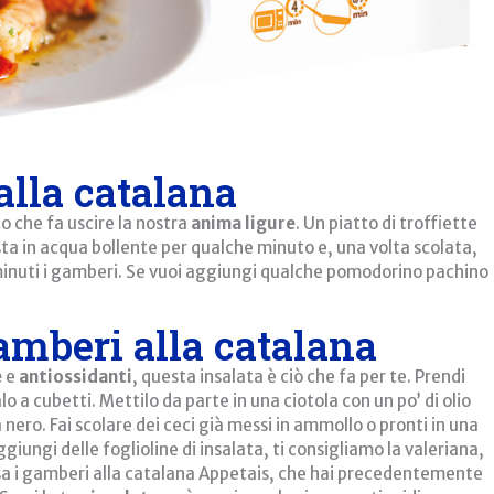
alla catalana
o che fa uscire la nostra
anima ligure
. Un piatto di troffiette
sta in acqua bollente per qualche minuto e, una volta scolata,
7 minuti i gamberi. Se vuoi aggiungi qualche pomodorino pachino
amberi alla catalana
e
e
antiossidanti
, questa insalata è ciò che fa per te. Prendi
lo a cubetti. Mettilo da parte in una ciotola con un po’ di olio
a nero. Fai scolare dei ceci già messi in ammollo o pronti in una
ggiungi delle foglioline di insalata, ti consigliamo la valeriana,
ersa i gamberi alla catalana Appetais, che hai precedentemente