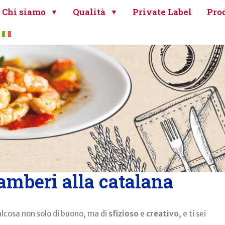
Chi siamo
Qualità
Private Label
Prod
gamberi alla catalana
alcosa non solo di buono, ma di
sfizioso
e
creativo
, e ti sei