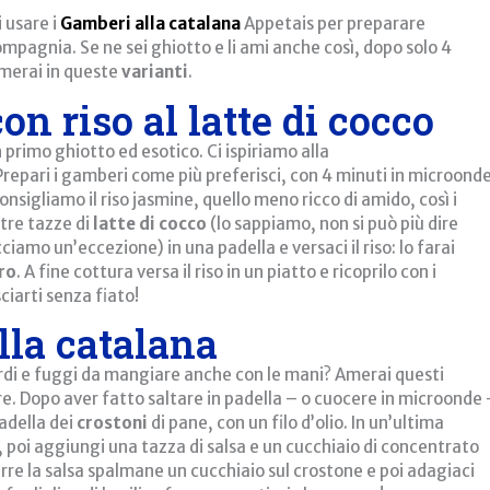
i usare i
Gamberi alla catalana
Appetais per preparare
 compagnia. Se ne sei ghiotto e li ami anche così, dopo solo 4
amerai in queste
varianti
.
n riso al latte di cocco
primo ghiotto ed esotico. Ci ispiriamo alla
Prepari i gamberi come più preferisci, con 4 minuti in microond
consigliamo il riso jasmine, quello meno ricco di amido, così i
 tre tazze di
latte di cocco
(lo sappiamo, non si può più dire
iamo un’eccezione) in una padella e versaci il riso: lo farai
ro
. A fine cottura versa il riso in un piatto e ricoprilo con i
ciarti senza fiato!
lla catalana
rdi e fuggi da mangiare anche con le mani? Amerai questi
are. Dopo aver fatto saltare in padella – o cuocere in microonde
padella dei
crostoni
di pane, con un filo d’olio. In un’ultima
lio, poi aggiungi una tazza di salsa e un cucchiaio di concentrato
rre la salsa spalmane un cucchiaio sul crostone e poi adagiaci