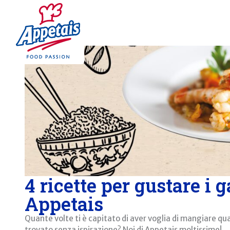
4 ricette per gustare i 
Appetais
Quante volte ti è capitato di aver voglia di mangiare qu
trovato senza ispirazione? Noi di Appetais moltissime!