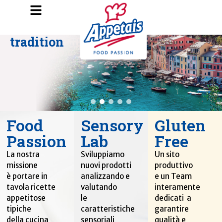
Inspired by
tradition
Food
Sensory
Gluten
Passion
Lab
Free
La nostra
Sviluppiamo
Un sito
missione
nuovi prodotti
produttivo
è portare in
analizzando e
e un Team
tavola ricette
valutando
interamente
appetitose
le
dedicati a
tipiche
caratteristiche
garantire
della cucina
sensoriali
qualità e